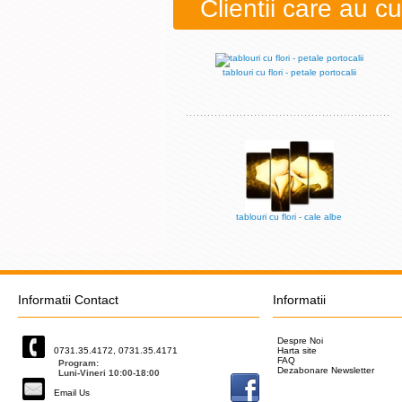
Clientii care au 
tablouri cu flori - petale portocalii
tablouri cu flori - cale albe
Informatii Contact
Informatii
Despre Noi
0731.35.4172, 0731.35.4171
Harta site
FAQ
Program:
Dezabonare Newsletter
Luni-Vineri 10:00-18:00
Email Us