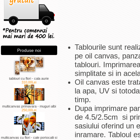
Tablourile sunt real
Produse noi
pe oil canvas, panza
tablouri. Imprimarea
simplitate si in ace
tablouri cu flori - cala aurie
Oil canvas este trat
310,00Lei
la apa, UV si totoda
timp.
Dupa imprimare panz
multicanvas primavara - muguri albi
250,00Lei
de 4.5/2.5cm si pri
sasiului oferind un 
inramare. Tabloul e
multicanvas cu flori - cale portocalii si