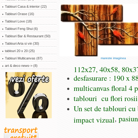
Tablouri Casa & interior (22)
Tablouri Orase (16)
Tablouri Love (18)
Tablouri Feng Shui (6)
Tablouri Bar & Restaurant (50)
Tablouri Arta si vin (30)
tablouri 20 x 20 (25)
mareste imaginea
Tablouri Multicanvas (87)
art & deco news-> (8)
112x27, 40x58, 80x37
desfasurare : 190 x 8
multicanvas floral 4 p
tablouri cu flori rosi
Un set de tablouri cu
pasiun
impact vizual
,