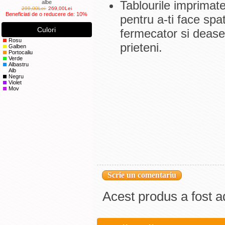
Tablourile imprimat
albe
299,00Lei
269,00Lei
Beneficiati de o reducere de: 10%
pentru a-ti face spa
Culori
fermecator si dease
Rosu
prieteni.
Galben
Portocaliu
Verde
Albastru
Alb
Negru
Violet
Mov
Scrie un comentariu
Acest produs a fost a