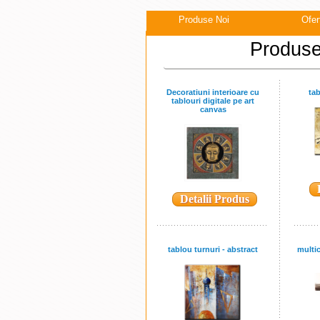
Produse Noi
Ofer
Produse
Decoratiuni interioare cu
tab
tablouri digitale pe art
canvas
Detalii Produs
tablou turnuri - abstract
multi