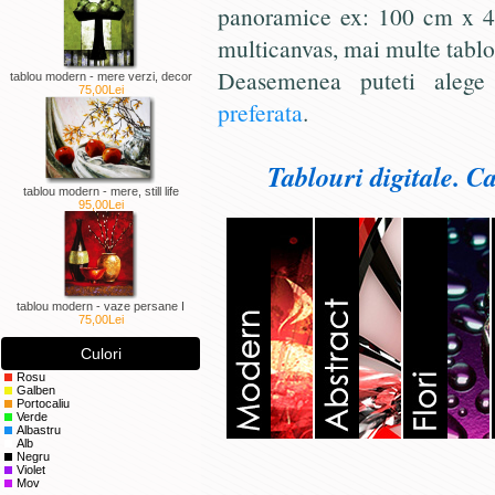
panoramice ex: 100 cm x 45
multicanvas, mai multe tabl
Deasemenea puteti alege
tablou modern - mere verzi, decor
75,00Lei
preferata
.
Tablouri digitale. C
tablou modern - mere, still life
95,00Lei
tablou modern - vaze persane I
75,00Lei
Culori
Rosu
Galben
Portocaliu
Verde
Albastru
Alb
Negru
Violet
Mov