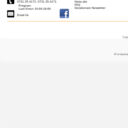
0731.35.4172, 0731.35.4171
Harta site
FAQ
Program:
Dezabonare Newsletter
Luni-Vineri 10:00-18:00
Email Us
Copy
IP-ul dumne