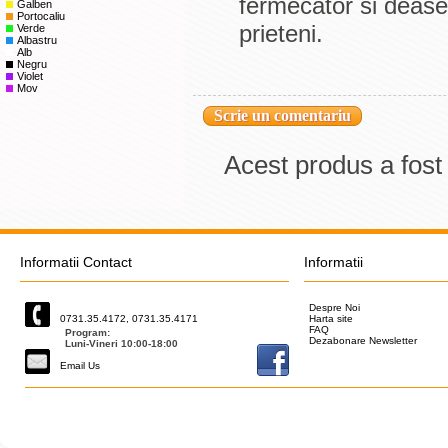
fermecator si dease
Galben
Portocaliu
prieteni.
Verde
Albastru
Alb
Negru
Violet
Mov
Scrie un comentariu
Acest produs a fost
Informatii Contact
Informatii
Despre Noi
0731.35.4172, 0731.35.4171
Harta site
FAQ
Program:
Dezabonare Newsletter
Luni-Vineri 10:00-18:00
Email Us