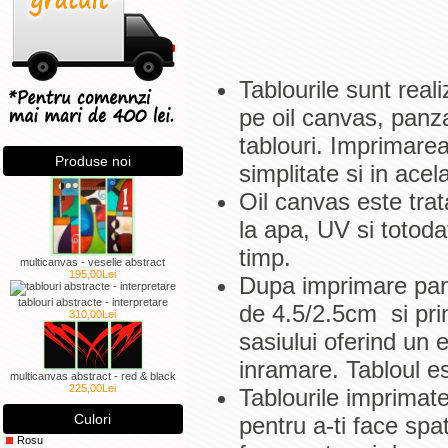
Tablourile sunt real
pe oil canvas, panza
tablouri. Imprimarea
Produse noi
simplitate si in ace
Oil canvas este trat
la apa, UV si totoda
timp.
multicanvas - veselie abstract
195,00Lei
Dupa imprimare panz
tablouri abstracte - interpretare
de 4.5/2.5cm si pri
310,00Lei
sasiului oferind un 
inramare. Tabloul e
multicanvas abstract - red & black
225,00Lei
Tablourile imprimat
Culori
pentru a-ti face spa
Rosu